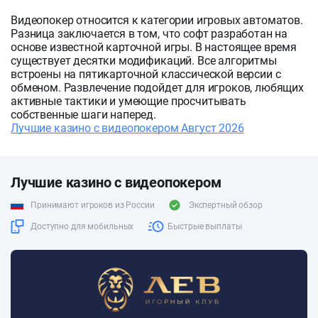
Видеопокер относится к категории игровых автоматов.
Разница заключается в том, что софт разработан на
основе известной карточной игры. В настоящее время
существует десятки модификаций. Все алгоритмы
встроены на пятикарточной классической версии с
обменом. Развлечение подойдет для игроков, любящих
активные тактики и умеющие просчитывать
собственные шаги наперед.
Лучшие казино с видеопокером Август 2026
Лучшие казино с видеопокером
Принимают игроков из России
Экспертный обзор
Доступно для мобильных
Быстрые выплаты