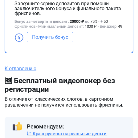
Завершите серию депозитов при помощи
заключительного бонуса и финального пакета
фриспинов.
Бонус за четвёртый депозит:
20000 ₽
до
75%
- +
50
фриспинов - Минимальный депозит:
1000 ₽
- Вейджер:
49
Получить бонус
К оглавлению
🆓 Бесплатный видеопокер без
регистрации
В отличие от классических слотов, в карточном
развлечении не получится использовать фриспины.
Рекомендуем:
📈 Краш рулетка на реальные деньги