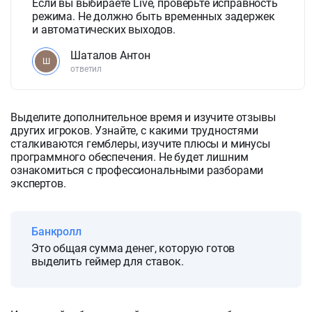
Если вы выбираете Live, проверьте исправность
режима. Не должно быть временных задержек
и автоматических выходов.
Шаталов Антон
Ш
ответил
Выделите дополнительное время и изучите отзывы
других игроков. Узнайте, с какими трудностями
сталкиваются гемблеры, изучите плюсы и минусы
программного обеспечения. Не будет лишним
ознакомиться с профессиональными разборами
экспертов.
Банкролл
Это общая сумма денег, которую готов
выделить геймер для ставок.