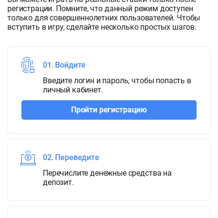
регистрации. Помните, что данный режим доступен
только для совершеннолетних пользователей. Чтобы
вступить в игру, сделайте несколько простых шагов.
01. Войдите
Введите логин и пароль, чтобы попасть в
личный кабинет.
Пройти регистрацию
02. Переведите
Перечислите денежные средства на
депозит.