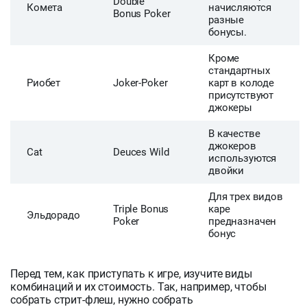
Double
Комета
начисляются
Bonus Poker
разные
бонусы.
Кроме
стандартных
Риобет
Joker-Poker
карт в колоде
присутствуют
джокеры
В качестве
джокеров
Cat
Deuces Wild
используются
двойки
Для трех видов
Triple Bonus
каре
Эльдорадо
Poker
предназначен
бонус
Перед тем, как приступать к игре, изучите виды
комбинаций и их стоимость. Так, например, чтобы
собрать стрит-флеш, нужно собрать