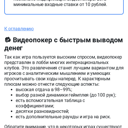
минимальные входные ставки от 10 рублей.
К оглавлению
🔂 Видеопокер с быстрым выводом
денег
Так как игра пользуется высоким спросом, видеопокер
представлен в лобби многих интернациональных
клубов. Это развлечения станет лучшим вариантом для
игроков с аналитическим мышлением и умеющих
просчитывать свои ходы наперед. К характерным
плюсам можно отнести следующие аспекты:
высокая отдача в 98–99%;
выбор разной динамики геймплея (до 100 рук);
есть вспомогательная таблица с
коэффициентами;
десятки разновидностей;
есть дополнительные раунды и игра на риск.
Обратите внимание, что в некоторых играх существуют