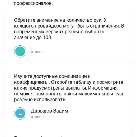
профессионалов.
Обратите внимание на количество рук. У
каждого провайдера могут быть ограничения. В
современных версиях реально выбрать
значение до 100.
ответил
Изучите доступные комбинации и
коэффициенты. Откройте таблицу и посмотрите
какие предусмотрены выплаты. Информация
поможет вам понять, какой максимальный куш
реально использовать.
Давыдов Вадим
Д
ответил