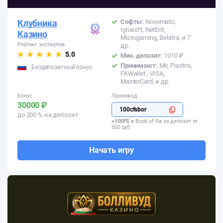
Клубника
Софты:
Novomatic,
Igrosoft, NetEnt,
Казино
Microgaming, Belatra, и 7
Рейтинг экспертов
др.
5.0
Мин. депозит:
1010 ₽
Принимают:
Mir, Piastrix,
Бездепозитный бонус
FKWallet , VISA,
MasterCard, и др.
Бонус
Промокод
30000 ₽
100cfsbor
до 200 % на депозит
+100FS
в Book of Ra за депозит от
500 руб.
Начать игру