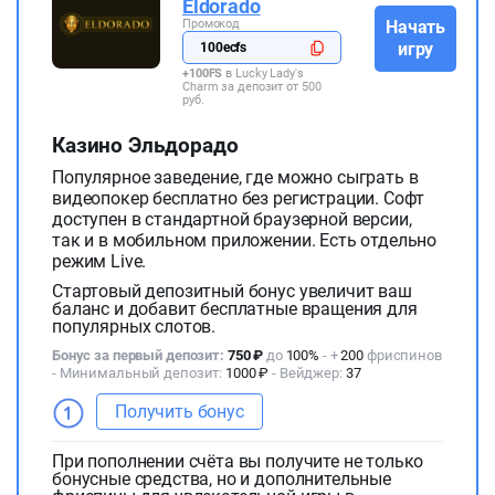
Eldorado
Промокод
Начать
игру
100ecfs
+100FS
в Lucky Lady's
Charm за депозит от 500
руб.
Казино Эльдорадо
Популярное заведение, где можно сыграть в
видеопокер бесплатно без регистрации. Софт
доступен в стандартной браузерной версии,
так и в мобильном приложении. Есть отдельно
режим Live.
Стартовый депозитный бонус увеличит ваш
баланс и добавит бесплатные вращения для
популярных слотов.
Бонус за первый депозит:
750 ₽
до
100%
- +
200
фриспинов
- Минимальный депозит:
1000 ₽
- Вейджер:
37
Получить бонус
При пополнении счёта вы получите не только
бонусные средства, но и дополнительные