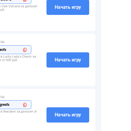
 Coin Volcano за депозит
Начать игру
руб.
код
ecfs
в Lucky Lady's Charm за
Начать игру
 от 500 руб.
код
gresfs
в Resident за депозит от
Начать игру
.