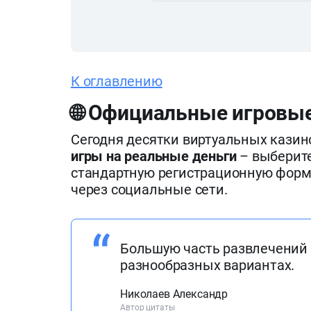
К оглавлению
🌐 Официальные игровые
Сегодня десятки виртуальных казин
игры на реальные деньги
– выберите
стандартную регистрационную форму
через социальные сети.
Большую часть развлечений 
разнообразных вариантах.
Николаев Александр
Автор цитаты