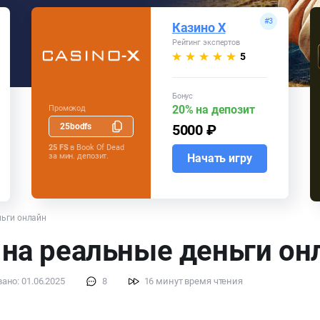
#3
Казино Х
Рейтинг экспертов
5
Бонус
20% на депозит
Промокод
5000 ₽
25bodfs
25 FS
в Book Of Dead
Начать игру
за мин. депозит.
ньги онлайн
 на реальные деньги он
ано: 01.06.2025
8
16 минут время чтения