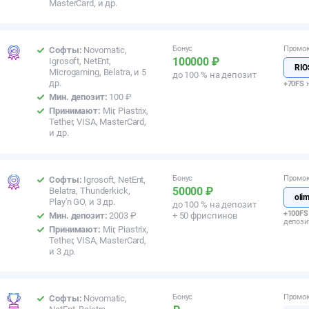
MasterCard, и др.
Бонус
Промо
Софты:
Novomatic,
100000 ₽
Igrosoft, NetEnt,
RIO
Microgaming, Belatra, и 5
до 100 % на депозит
др.
+70FS
н
Мин. депозит:
100 ₽
Принимают:
Mir, Piastrix,
Tether, VISA, MasterCard,
и др.
Бонус
Промо
Софты:
Igrosoft, NetEnt,
50000 ₽
Belatra, Thunderkick,
oli
Play'n GO, и 3 др.
до 100 % на депозит
+100FS
Мин. депозит:
2003 ₽
+ 50 фриспинов
депози
Принимают:
Mir, Piastrix,
Tether, VISA, MasterCard,
и 3 др.
Бонус
Промо
Софты:
Novomatic,