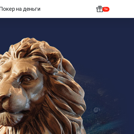
Покер на деньги
1+