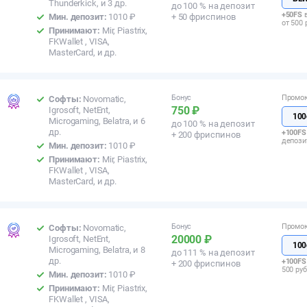
Thunderkick, и 3 др.
до 100 % на депозит
+50FS
в
Мин. депозит:
1010 ₽
+ 50 фриспинов
от 500 
Принимают:
Mir, Piastrix,
FKWallet , VISA,
MasterCard, и др.
Бонус
Промо
Софты:
Novomatic,
750 ₽
Igrosoft, NetEnt,
100
Microgaming, Belatra, и 6
до 100 % на депозит
др.
+100FS
+ 200 фриспинов
депозит
Мин. депозит:
1010 ₽
Принимают:
Mir, Piastrix,
FKWallet , VISA,
MasterCard, и др.
Бонус
Промо
Софты:
Novomatic,
20000 ₽
Igrosoft, NetEnt,
100
Microgaming, Belatra, и 8
до 111 % на депозит
др.
+100FS
+ 200 фриспинов
500 руб
Мин. депозит:
1010 ₽
Принимают:
Mir, Piastrix,
FKWallet , VISA,