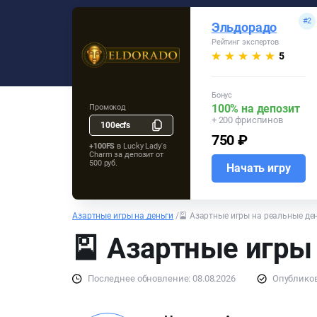
#2
Эльдорадо
Рейтинг экспертов
5
Бонус
100% на депозит
Промокод
+ 200 фриспинов
100ecfs
750 ₽
+100FS
в Lucky Lady's
Charm за депозит от
500 руб.
Начать игру
Азартные игры на деньги
/
🎴 Азартные игры на реальные де
🎴 Азартные игры
Последнее обновление: 08.08.2026
Опубликов