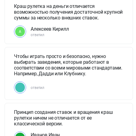
Краш рулетка на деньги отличается
возможностью получения достаточной крупной
суммы за несколько внешних ставок.
Алексеев Кирилл
А
ответил
Чтобы играть просто и безопасно, нужно
выбирать заведения, которые работают в
соответствии со всеми мировыми стандартами.
Например, Дадди или Клубнику.
ответил
Принцип создания ставок и вращения краш
рулетки ничем не отличается от ее
классической версии.
Иванов Иван