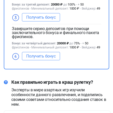
Бонус за третий депозит:
20000 ₽
до
100%
- +
50
фриспинов - Минимальный депозит:
1000 ₽
- Вейджер:
49
Получить бонус
Завершите серию депозитов при помощи
заключительного бонуса и финального пакета
фриспинов.
Бонус за четвёртый депозит:
20000 ₽
до
75%
- +
50
фриспинов - Минимальный депозит:
1000 ₽
- Вейджер:
49
Получить бонус
Как правильно играть в краш рулетку?
Эксперты в мире азартных игр изучили
особенности данного развлечения, и поделились
своими советами относительно создания ставок в
нем.