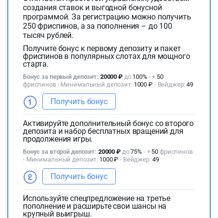
создания ставок и выгодной бонусной
программой. За регистрацию можно получить
250 фриспинов, а за пополнения – до 100
тысяч рублей.
Получите бонус к первому депозиту и пакет
фриспинов в популярных слотах для мощного
старта.
Бонус за первый депозит:
20000 ₽
до
100%
- +
50
фриспинов - Минимальный депозит:
1000 ₽
- Вейджер:
49
Получить бонус
Активируйте дополнительный бонус со второго
депозита и набор бесплатных вращений для
продолжения игры.
Бонус за второй депозит:
20000 ₽
до
75%
- +
50
фриспинов
- Минимальный депозит:
1000 ₽
- Вейджер:
49
Получить бонус
Используйте спецпредложение на третье
пополнение и расширьте свои шансы на
крупный выигрыш.