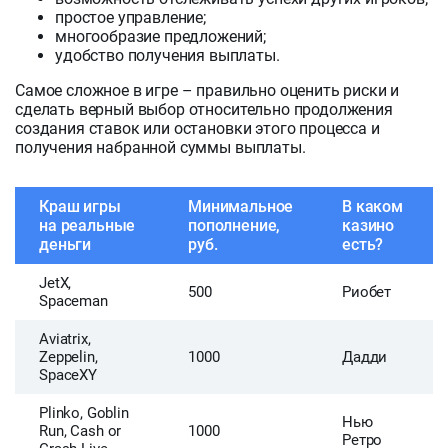
простое управление;
многообразие предложений;
удобство получения выплаты.
Самое сложное в игре – правильно оценить риски и
сделать верный выбор относительно продолжения
создания ставок или остановки этого процесса и
получения набранной суммы выплаты.
Краш игры
Минимальное
В каком
на реальные
пополнение,
казино
деньги
руб.
есть?
JetX,
500
Риобет
Spaceman
Aviatrix,
Zeppelin,
1000
Дадди
SpaceXY
Plinko, Goblin
Нью
Run, Cash or
1000
Ретро