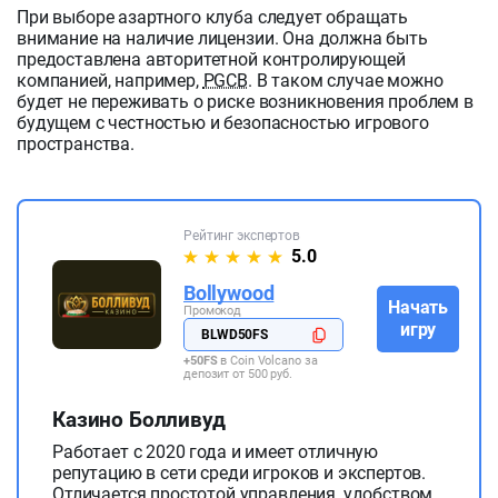
При выборе азартного клуба следует обращать
внимание на наличие лицензии. Она должна быть
предоставлена авторитетной контролирующей
компанией, например,
PGCB
. В таком случае можно
будет не переживать о риске возникновения проблем в
будущем с честностью и безопасностью игрового
пространства.
Рейтинг экспертов
5.0
Bollywood
Начать
Промокод
игру
BLWD50FS
+50FS
в Coin Volcano за
депозит от 500 руб.
Казино Болливуд
Работает с 2020 года и имеет отличную
репутацию в сети среди игроков и экспертов.
Отличается простотой управления, удобством