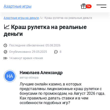
Азартные игры
1+
Азартные игры на деньги
/
📈 Краш рулетка на реальные деньги
📈 Краш рулетка на реальные
деньги
Последнее обновление: 05.08.2026
Опубликовано: 29.05.2025
8
14 минут время чтения
Николаев Александр
НА
автор обзора
Лучшие онлайн казино, в которых
представлены лицензионные краш рулетки с
бонусами по промокодам, на Август 2026 года.
Как правильно делать ставки и в чем
особенности подобных игр?