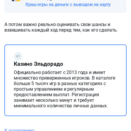
Краш игры на деньги с выводом на карту
А потом важно реально оценивать свои шансы и
взвешивать каждый ход перед тем, как его сделать.
#1
Казино Эльдорадо
Официально работает с 2013 года и имеет
множество приверженных игроков. В каталоге
больше 5 тысяч игр в разных категориях с
простым управлением и регулярным
предоставлением выплат. Регистрация
занимает несколько минут и требует
минимального количества личных данных.
К оглавлению