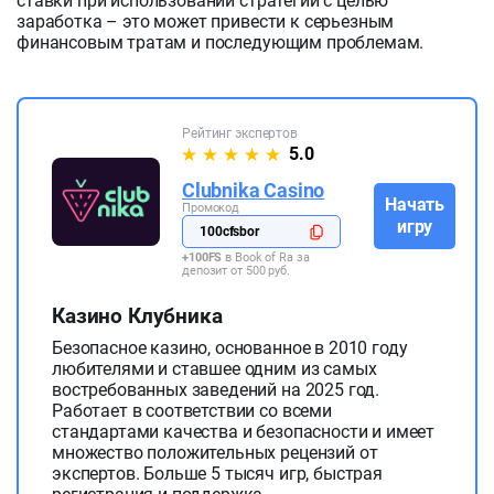
ставки при использовании стратегий с целью
заработка – это может привести к серьезным
финансовым тратам и последующим проблемам.
Рейтинг экспертов
5.0
Clubnika Casino
Начать
Промокод
игру
100cfsbor
+100FS
в Book of Ra за
депозит от 500 руб.
Казино Клубника
Безопасное казино, основанное в 2010 году
любителями и ставшее одним из самых
востребованных заведений на 2025 год.
Работает в соответствии со всеми
стандартами качества и безопасности и имеет
множество положительных рецензий от
экспертов. Больше 5 тысяч игр, быстрая