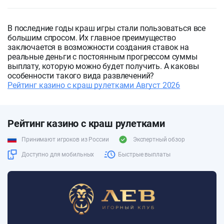
В последние годы краш игры стали пользоваться все
большим спросом. Их главное преимущество
заключается в возможности создания ставок на
реальные деньги с постоянным прогрессом суммы
выплату, которую можно будет получить. А каковы
особенности такого вида развлечений?
Рейтинг казино с краш рулетками Август 2026
Рейтинг казино с краш рулетками
Принимают игроков из России
Экспертный обзор
Доступно для мобильных
Быстрые выплаты