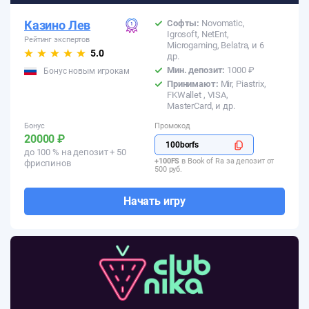
Казино Лев
Софты:
Novomatic,
Igrosoft, NetEnt,
Рейтинг экспертов
Microgaming, Belatra, и 6
5.0
др.
Мин. депозит:
1000 ₽
Бонус новым игрокам
Принимают:
Mir, Piastrix,
FKWallet , VISA,
MasterCard, и др.
Бонус
Промокод
20000 ₽
100borfs
до 100 % на депозит + 50
+100FS
в Book of Ra за депозит от
фриспинов
500 руб.
Начать игру