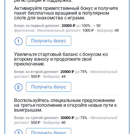
регистрация и поддержка.
Активируйте приветственный бонус и получите
пакет бесплатных вращений в популярном
слоте для знакомства с играми.
Бонус за первый депозит:
20000 ₽
до
100%
- +
50
фриспинов - Минимальный депозит:
1000 ₽
- Вейджер:
49
Получить бонус
Увеличьте стартовый баланс с бонусом ко
второму взносу и продолжите своё
приключение.
Бонус за второй депозит:
20000 ₽
до
75%
- Минимальный
депозит:
500 ₽
- Вейджер:
44
Получить бонус
Воспользуйтесь специальным предложением
на третье пополнение и откройте новые пути к
выигрышам.
Бонус за третий депозит:
30000 ₽
до
75%
- Минимальный
депозит:
500 ₽
- Вейджер:
40
Получить бонус